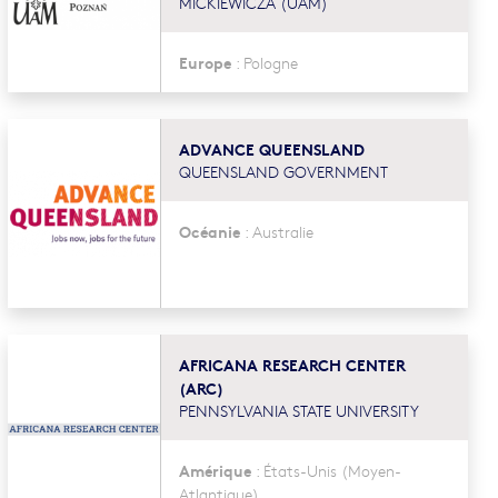
MICKIEWICZA (UAM)
Europe
:
Pologne
ADVANCE QUEENSLAND
QUEENSLAND GOVERNMENT
Océanie
:
Australie
AFRICANA RESEARCH CENTER
(ARC)
PENNSYLVANIA STATE UNIVERSITY
Amérique
:
États-Unis
(Moyen-
Atlantique)