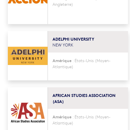
Angleterre)
ADELPHI UNIVERSITY
NEW YORK
Amérique
:
États-Unis
(Moyen-
Atlantique)
AFRICAN STUDIES ASSOCIATION
(ASA)
Amérique
:
États-Unis
(Moyen-
Atlantique)