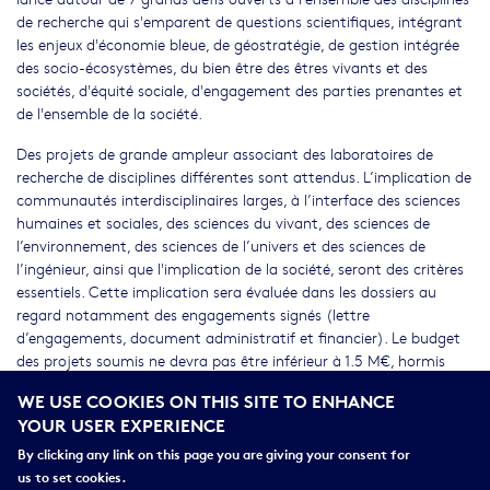
de recherche qui s'emparent de questions scientifiques, intégrant
les enjeux d'économie bleue, de géostratégie, de gestion intégrée
des socio-écosystèmes, du bien être des êtres vivants et des
sociétés, d'équité sociale, d'engagement des parties prenantes et
de l'ensemble de la société.
Des projets de grande ampleur associant des laboratoires de
recherche de disciplines différentes sont attendus. L’implication de
communautés interdisciplinaires larges, à l’interface des sciences
humaines et sociales, des sciences du vivant, des sciences de
l’environnement, des sciences de l’univers et des sciences de
l’ingénieur, ainsi que l'implication de la société, seront des critères
essentiels. Cette implication sera évaluée dans les dossiers au
regard notamment des engagements signés (lettre
d’engagements, document administratif et financier). Le budget
des projets soumis ne devra pas être inférieur à 1.5 M€, hormis
pour le défi 7 dont le montant minimum est fixé à 750 000€. Le
WE USE COOKIES ON THIS SITE TO ENHANCE
montant maximal demandé sera de 2.5 M€. La durée des projets
YOUR USER EXPERIENCE
devra être comprise entre 4 et 6 ans.
By clicking any link on this page you are giving your consent for
Un second appel à projets sera lancé en 2023 sur des défis et
us to set cookies.