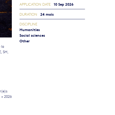
10 Sep 2026
APPLICATION DATE
24 mois
DURATION
DISCIPLINE
Humanities
Social sciences
Other
 la
E, SH,
r(e)s
t » 2026