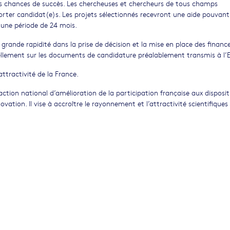
res chances de succès. Les chercheuses et chercheurs de tous champs
porter candidat(e)s. Les projets sélectionnés recevront une aide pouvant
 une période de 24 mois.
e grande rapidité dans la prise de décision et la mise en place des finan
tiellement sur les documents de candidature préalablement transmis à l’
’attractivité de la France.
tion national d’amélioration de la participation française aux disposit
ation. Il vise à accroître le rayonnement et l’attractivité scientifiques 