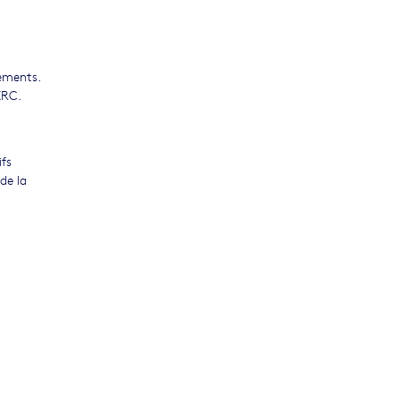
cements.
ERC.
ifs
de la