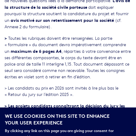
L’avis de
de nouvelles questions liées à la démarche participative.
la structure de la société civile porteuse
doit expliquer
pourquoi la structure soutient la candidature du projet et fournir
avis motivé sur son retentissement pour la société
un
(cf.
Annexe 2 du formulaire).
>
Toutes les rubriques doivent être renseignées. La partie
« formulaire » du document devra impérativement comprendre
maximum de 6 pages A4
un
, réparties à votre convenance entre
ses différentes composantes, le corps du texte devant être en
police arial de taille 11 interligne 1,15. Tout document dépassant ce
seuil sera considéré comme non recevable. Toutes les consignes
écrites en violet sont à retirer en fin d’édition.
> Les candidats au prix en 2026 sont invités à lire plus bas le
« Retour du jury sur l’édition 2025 ».
>
Les projets candidats connaîtront la décision du jury les
concernant d’ici mai 2026.
Tout projet candidat non lauréat
WE USE COOKIES ON THIS SITE TO ENHANCE
peut, s’il le souhaite, soumettre une nouvelle candidature aux
YOUR USER EXPERIENCE
prochains prix.
By clicking any link on this page you are giving your consent for