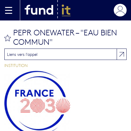
Skip to main content
PEPR ONEWATER – "EAU BIEN
bookmark this
COMMUN"
Liens vers l'appel
INSTITUTION