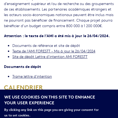
d’enseignement supérieur et/ou de recherche ou des groupements
de ces établissements. Les partenaires académiques étrangers et
les acteurs socio-économiques nationaux peuvent être inclus mais
ne pourront pas bénéficier de financement. Chaque projet pourra
bénéficier d’un budget compris entre 800 000 à 1 200 000€.
Attention : le texte de l’AMI a été mis à jour le 26/04/2024.
Documents de référence et site de dépôt
Texte de l'AMI FORESTT - Mis à jour le 26/04/2024
Site de dépôt Lettre d’intention AMI FORESTT
Documents de dépôt
Trame lettre d’intention
CALENDRIER
Ouverture :25/04/2024 à 13:00 CEST
WE USE COOKIES ON THIS SITE TO ENHANCE
YOUR USER EXPERIENCE
Limite de dépôt des lettres d’intention :04/07/2024 à 11:00 CEST
By clicking any link on this page you are giving your consent for
CONTACT :
us to set cookies.