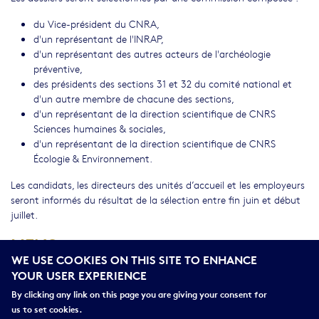
du Vice-président du CNRA,
d'un représentant de l'INRAP,
d'un représentant des autres acteurs de l'archéologie
préventive,
des présidents des sections 31 et 32 du comité national et
d'un autre membre de chacune des sections,
d'un représentant de la direction scientifique de CNRS
Sciences humaines & sociales,
d'un représentant de la direction scientifique de CNRS
Écologie & Environnement.
Les candidats, les directeurs des unités d’accueil et les employeurs
seront informés du résultat de la sélection entre fin juin et début
juillet.
LIENS
WE USE COOKIES ON THIS SITE TO ENHANCE
Note-ouverture_campagne25-accueil en UMR-archeo-
YOUR USER EXPERIENCE
preventive.pdf
By clicking any link on this page you are giving your consent for
Formulaire accueil agents-2025.docx
us to set cookies.