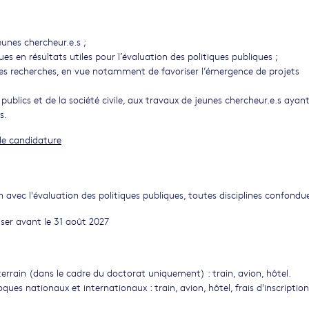
eunes chercheur.e.s ;
es en résultats utiles pour l’évaluation des politiques publiques ;
e des recherches, en vue notamment de favoriser l’émergence de projets
 publics et de la société civile, aux travaux de jeunes chercheur.e.s ayan
s.
de candidature
en avec l'évaluation des politiques publiques, toutes disciplines confondu
liser avant le 31 août 2027
errain (dans le cadre du doctorat uniquement) : train, avion, hôtel.
ques nationaux et internationaux : train, avion, hôtel, frais d'inscription