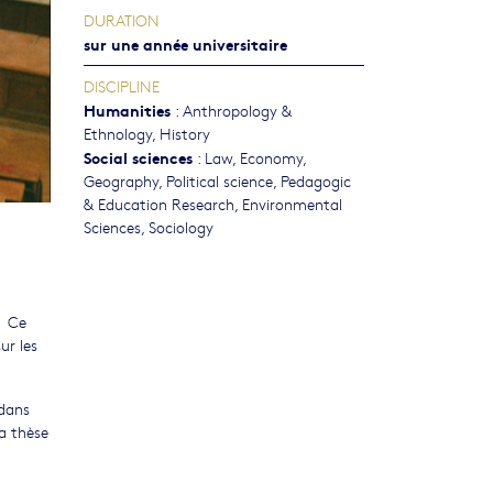
DURATION
sur une année universitaire
DISCIPLINE
Humanities
:
Anthropology &
Ethnology
,
History
Social sciences
:
Law
,
Economy
,
Geography
,
Political science
,
Pedagogic
& Education Research
,
Environmental
Sciences
,
Sociology
. Ce
ur les
 dans
la thèse