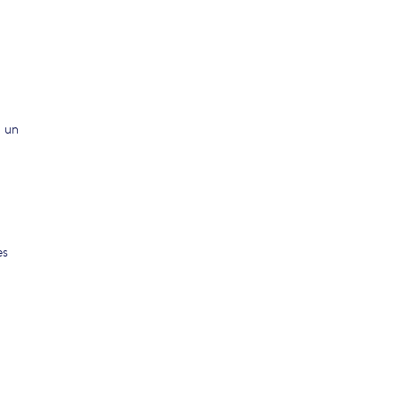
t un
es