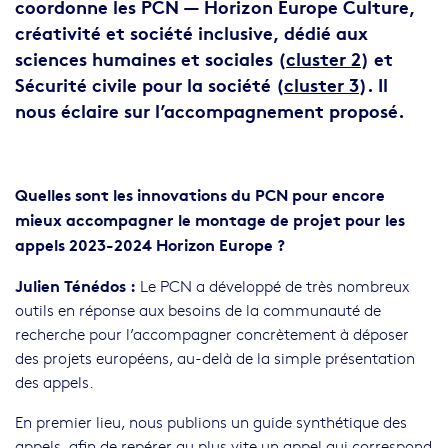
coordonne les PCN — Horizon Europe Culture,
créativité et société inclusive, dédié aux
sciences humaines et sociales (
cluster 2
) et
Sécurité civile pour la société (
cluster 3
). Il
nous éclaire sur l’accompagnement proposé.
Body
Quelles sont les innovations du PCN pour encore
mieux accompagner le montage de projet pour les
appels 2023-2024 Horizon Europe ?
Julien Ténédos
:
Le PCN a développé de très nombreux
outils en réponse aux besoins de la communauté de
recherche pour l’accompagner concrètement à déposer
des projets européens, au-delà de la simple présentation
des appels.
En premier lieu, nous publions un guide synthétique des
appels, afin de repérer au plus vite un appel qui correspond