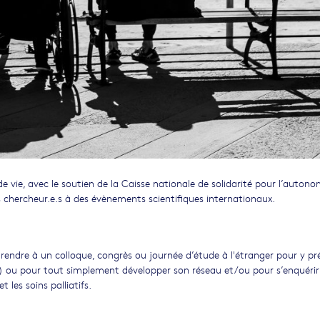
e vie, avec le soutien de la Caisse nationale de solidarité pour l’autono
s chercheur.e.s à des évènements scientifiques internationaux.
e rendre à un colloque, congrès ou journée d’étude à l'étranger pour y pr
er) ou pour tout simplement développer son réseau et/ou pour s’enquérir
 les soins palliatifs.