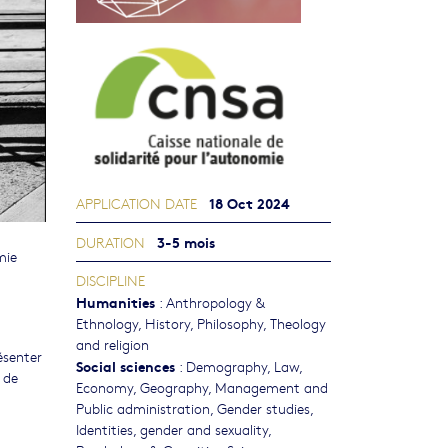
18 Oct 2024
APPLICATION DATE
3-5 mois
DURATION
mie
DISCIPLINE
Humanities
:
Anthropology &
Ethnology
,
History
,
Philosophy, Theology
and religion
ésenter
Social sciences
:
Demography
,
Law
,
 de
Economy
,
Geography
,
Management and
Public administration
,
Gender studies,
Identities, gender and sexuality
,