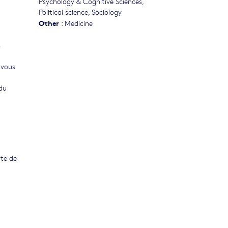
Psychology & Cognitive Sciences
,
Political science
,
Sociology
Other
:
Medicine
s
 vous
 du
ite de