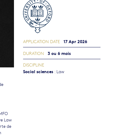
17 Apr 2026
APPLICATION DATE
3 ou 6 mois
DURATION
DISCIPLINE
Social sciences
:
Law
de
a MFO
ive Law
arte de
n