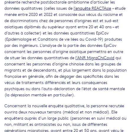
présente recherche postdoctorale ambitionne d’articuler les
données qualitatives (celles issues de
l’enquête REACTAsie
– étude
menée entre 2020 et 2022 et consacrée aux vécus du racisme et
de discriminations chez de personnes d’origines est et sud-est
asiatiques diplômés du supérieur ayant entre 20 et 40 ans – et
d’autres à collecter) et les données quantitatives EpiCov
(Epidémiologie et Conditions de vie liées au Covid-19) produites
par des ingénieurs. L’analyse de la partie des données EpiCov
concernant les personnes d’origine asiatique permettra en outre
de situer les données quantitatives de
l’ANR MigraChiCovid
qui
concernent les personnes d’origine chinoise dans les groupes de
migrants et de descendants, et plus largement dans la population
française en générale, afin de dégager des spécificités dans les
vécus de traitements différenciés et leurs conséquences
psychiques ou dans l’auto-déclaration de l’état de santé mentale
(la dépression mentale en particulier).
Concernant la nouvelle enquête qualitative, la personne recrutée
ouvrira deux nouveaux terrains (médical et non médical). Elle
enquêtera auprès d’un large public (personnes en suivi médical ou
non, militant.es antiracistes ou non, issus de différentes
générations migratoires, ayant entre 20 et 50 ans, ayant vécu le