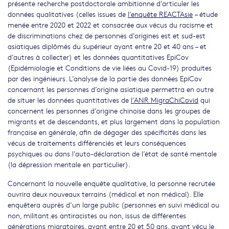
présente recherche postdoctorale ambitionne d’articuler les
données qualitatives (celles issues de
l’enquête REACTAsie
– étude
menée entre 2020 et 2022 et consacrée aux vécus du racisme et
de discriminations chez de personnes d’origines est et sud-est
asiatiques diplômés du supérieur ayant entre 20 et 40 ans – et
d’autres à collecter) et les données quantitatives EpiCov
(Epidémiologie et Conditions de vie liées au Covid-19) produites
par des ingénieurs. L’analyse de la partie des données EpiCov
concernant les personnes d’origine asiatique permettra en outre
de situer les données quantitatives de
l’ANR MigraChiCovid
qui
concernent les personnes d’origine chinoise dans les groupes de
migrants et de descendants, et plus largement dans la population
française en générale, afin de dégager des spécificités dans les
vécus de traitements différenciés et leurs conséquences
psychiques ou dans l’auto-déclaration de l’état de santé mentale
(la dépression mentale en particulier).
Concernant la nouvelle enquête qualitative, la personne recrutée
ouvrira deux nouveaux terrains (médical et non médical). Elle
enquêtera auprès d’un large public (personnes en suivi médical ou
non, militant.es antiracistes ou non, issus de différentes
générations migratoires, ayant entre 20 et 50 ans, ayant vécu le