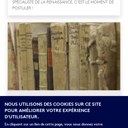
SPÉCIALISTE DE LA RENAISSANCE, C’EST LE MOMENT DE
POSTULER !
NINON DUBOURG, CHARGÉE DE RECHERCHE DU
NOUS UTILISONS DES COOKIES SUR CE SITE
F.R.S.-FNRS
POUR AMÉLIORER VOTRE EXPÉRIENCE
D'UTILISATEUR.
"IL FAUT RÉUSSIR À TROUVER LE TEMPS ET NE PAS
En cliquant sur un lien de cette page, vous nous donnez votre
HÉSITER À POSTULER À UN MAXIMUM D’APPELS"