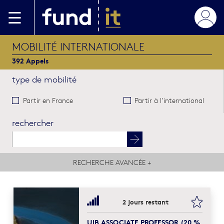
Aller au contenu principal
MOBILITÉ INTERNATIONALE
392 Appels
type de mobilité
Partir en France
Partir à l’international
rechercher
RECHERCHE AVANCÉE
+
bookma
2 jours restant
UIB ASSOCIATE PROFESSOR (20 %