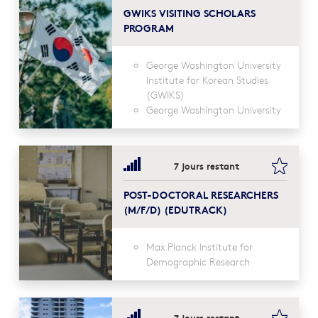
GWIKS VISITING SCHOLARS
PROGRAM
George Washington University
Institute for Korean Studies
(GWIKS)
George Washington University
bookma
7 jours restant
POST-DOCTORAL RESEARCHERS
(M/F/D) (EDUTRACK)
Max Planck Institute for
Demographic Research
bookma
7 jours restant