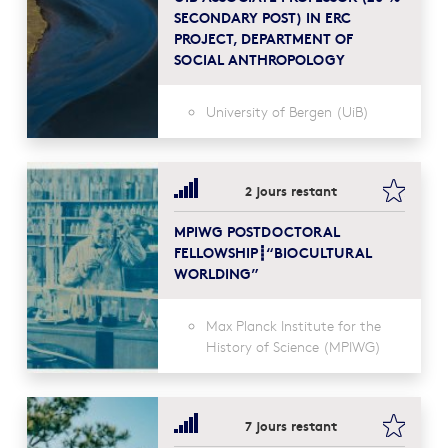
SECONDARY POST) IN ERC
PROJECT, DEPARTMENT OF
SOCIAL ANTHROPOLOGY
University of Bergen (UiB)
bookma
2 jours restant
MPIWG POSTDOCTORAL
FELLOWSHIP┋“BIOCULTURAL
WORLDING”
Max Planck Institute for the
History of Science (MPIWG)
bookma
7 jours restant