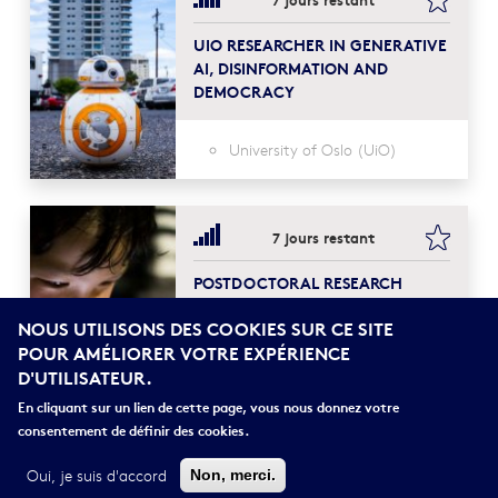
UIO RESEARCHER IN GENERATIVE
AI, DISINFORMATION AND
DEMOCRACY
University of Oslo (UiO)
bookma
7 jours restant
POSTDOCTORAL RESEARCH
FELLOWSHIP IN CHILDREN,
NOUS UTILISONS DES COOKIES SUR CE SITE
YOUTH AND DIGITAL MEDIA
POUR AMÉLIORER VOTRE EXPÉRIENCE
D'UTILISATEUR.
UiT - The Arctic University of
En cliquant sur un lien de cette page, vous nous donnez votre
Norway
consentement de définir des cookies.
Oui, je suis d'accord
Non, merci.
AFFICHER PLUS