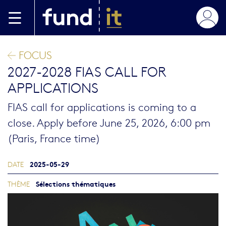
Aller au contenu principal
FOCUS
2027-2028 FIAS CALL FOR
APPLICATIONS
FIAS call for applications is coming to a
close. Apply before June 25, 2026, 6:00 pm
(Paris, France time)
2025-05-29
DATE
Sélections thématiques
THÈME
Image blog