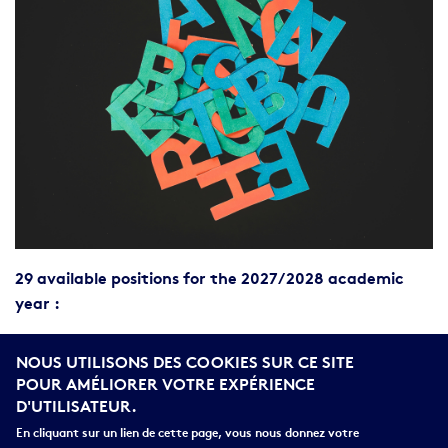
Body
29 available positions for the 2027/2028 academic
year :
Aix-Marseille
: 7
NOUS UTILISONS DES COOKIES SUR CE SITE
Cergy
: 3
POUR AMÉLIORER VOTRE EXPÉRIENCE
Loire Valley (Orléans-Tours)
: 2
D'UTILISATEUR.
Lyon
: 3
En cliquant sur un lien de cette page, vous nous donnez votre
Montpellier
: 2