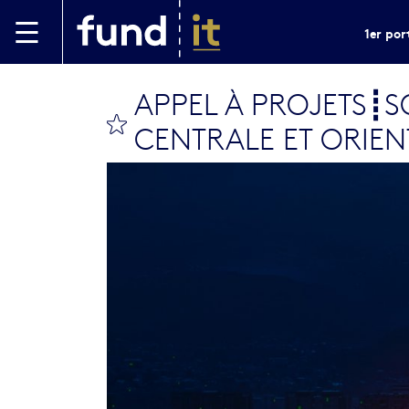
Aller au contenu principal
1er por
APPEL À PROJETS┋
bookmark this
CENTRALE ET ORIENT