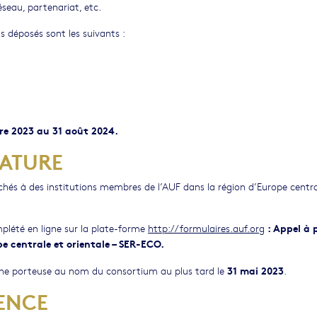
éseau, partenariat, etc.
ts déposés sont les suivants :
re 2023 au 31 août 2024.
DATURE
chés à des institutions membres de l’AUF dans la région d’Europe centra
: Appel à 
mplété en ligne sur la plate-forme
http://formulaires.auf.org
e centrale et orientale – SER-ECO.
31 mai 2023
erche porteuse au nom du consortium au plus tard le
.
ENCE