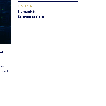
DISCIPLINE
Humanités
Sciences sociales
 et
naux
echerche