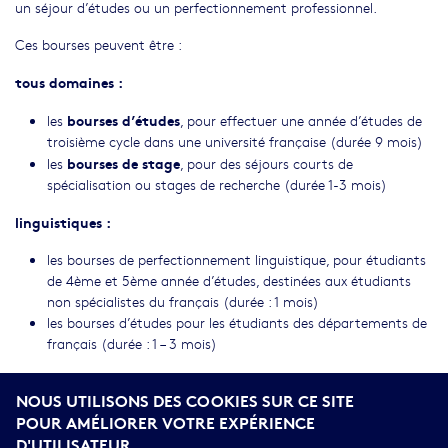
un séjour d’études ou un perfectionnement professionnel.
Ces bourses peuvent être :
tous domaines :
bourses d’études
les
, pour effectuer une année d’études de
troisième cycle dans une université française (durée 9 mois)
bourses de stage
les
, pour des séjours courts de
spécialisation ou stages de recherche (durée 1-3 mois)
linguistiques :
les bourses de perfectionnement linguistique, pour étudiants
de 4ème et 5ème année d’études, destinées aux étudiants
non spécialistes du français (durée : 1 mois)
les bourses d’études pour les étudiants des départements de
français (durée : 1 – 3 mois)
Chaque année (fin février-début mars), un appel à candidature
NOUS UTILISONS DES COOKIES SUR CE SITE
est ouvert et annoncé dans la presse et sur les sites internet du
POUR AMÉLIORER VOTRE EXPÉRIENCE
Ministère de la science, de l’éducation et des sports et de
D'UTILISATEUR.
l’Ambassade de France. Après l’examen des candidatures et un