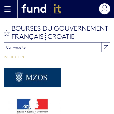
Aller au contenu principal
BOURSES DU GOUVERNEMENT
bookmark this
FRANÇAIS┋CROATIE
Call website
INSTITUTION