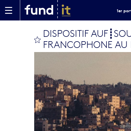
Aller au contenu principal
1er por
DISPOSITIF AUF┋SO
bookmark this
FRANCOPHONE AU 