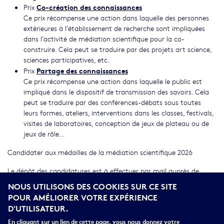
Co-création des connaissances
Prix
Ce prix récompense une action dans laquelle des personnes
extérieures à l’établissement de recherche sont impliquées
dans l’activité de médiation scientifique pour la co-
construire. Cela peut se traduire par des projets art science,
sciences participatives, etc.
Partage des connaissances
Prix
Ce prix récompense une action dans laquelle le public est
impliqué dans le dispositif de transmission des savoirs. Cela
peut se traduire par des conférences-débats sous toutes
leurs formes, ateliers, interventions dans les classes, festivals,
visites de laboratoires, conception de jeux de plateau ou de
jeux de rôle…
Candidater aux médailles de la médiation scientifique 2026
Le dépôt des candidatures est à effectuer par mail auprès de
:
marine.lopes@franceuniversites.fr ; emilie.smondack@cnrs.fr et
NOUS UTILISONS DES COOKIES SUR CE SITE
marie-emilie.arrault@cnrs.fr
POUR AMÉLIORER VOTRE EXPÉRIENCE
D'UTILISATEUR.
Attention, les dépôts sont à envoyer au plus tard le 13 juillet à
23h59. Toute candidature reçue au-delà de ce délai ne sera pas
En cliquant sur un lien de cette page, vous nous donnez votre