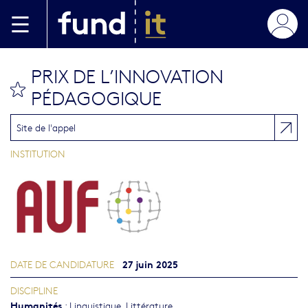
Aller au contenu principal
PRIX DE L’INNOVATION
bookmark this
PÉDAGOGIQUE
Site de l'appel
INSTITUTION
27 juin 2025
DATE DE CANDIDATURE
DISCIPLINE
Humanités
:
Linguistique
,
Littérature