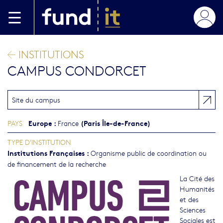
Aller au contenu principal
INSTITUTIONS
CAMPUS CONDORCET
Site du campus
Europe
:
(Paris Île-de-France)
PAYS
France
TYPE D'INSTITUTION
Institutions Françaises
:
Organisme public de coordination ou
de financement de la recherche
La Cité des
Humanités
et des
Sciences
Sociales est