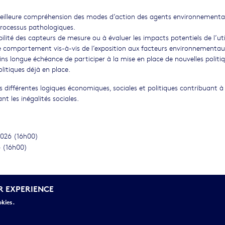
 meilleure compréhension des modes d’action des agents environnementa
processus pathologiques.
ilité des capteurs de mesure ou à évaluer les impacts potentiels de l’uti
e comportement vis-à-vis de l’exposition aux facteurs environnementau
ins longue échéance de participer à la mise en place de nouvelles politi
litiques déjà en place.
s différentes logiques économiques, sociales et politiques contribuant à
t les inégalités sociales.
2026 (16h00)
6 (16h00)
R EXPERIENCE
okies.