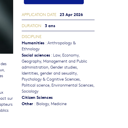
23 Apr 2026
APPLICATION DATE
3 ans
DURATION
DISCIPLINE
Humanities
:
Anthropology &
Ethnology
Social sciences
:
Law
,
Economy
,
Geography
,
Management and Public
 des
administration
,
Gender studies,
ux,
Identities, gender and sexuality
,
es
Psychology & Cognitive Sciences
,
Political science
,
Environmental Sciences
,
Sociology
ux
Citizen Sciences
pact sur
Other
:
Biology
,
Medicine
apteurs
blics