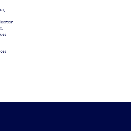
ux,
lisation
x.
ques
 ces