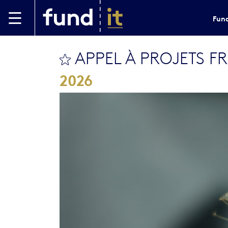
Skip to main content
Fund
APPEL À PROJETS F
bookmark this
2026