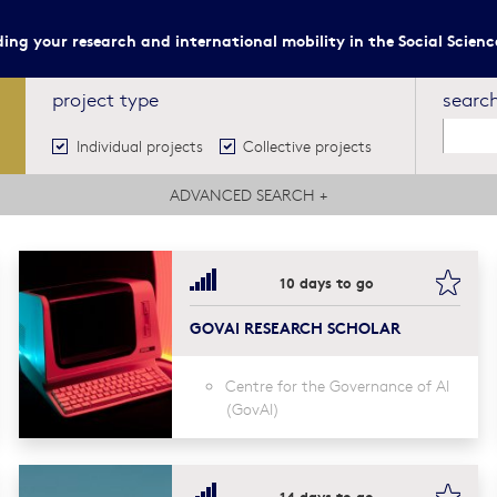
ing your research and international mobility in the Social Scien
project type
searc
Individual projects
Collective projects
ADVANCED SEARCH
+
kmark this
book
10 days to go
GOVAI RESEARCH SCHOLAR
Centre for the Governance of AI
(GovAI)
kmark this
book
14 days to go