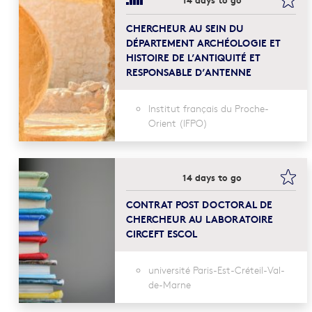
CHERCHEUR AU SEIN DU
DÉPARTEMENT ARCHÉOLOGIE ET
HISTOIRE DE L’ANTIQUITÉ ET
RESPONSABLE D’ANTENNE
Institut français du Proche-
Orient (IFPO)
boo
14 days to go
CONTRAT POST DOCTORAL DE
CHERCHEUR AU LABORATOIRE
CIRCEFT ESCOL
université Paris-Est-Créteil-Val-
de-Marne