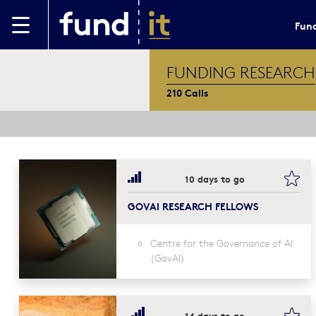
Skip to main content
Fund
FUNDING RESEARCH
210 Calls
boo
10 days to go
GOVAI RESEARCH FELLOWS
Centre for the Governance of AI
(GovAI)
boo
14 days to go