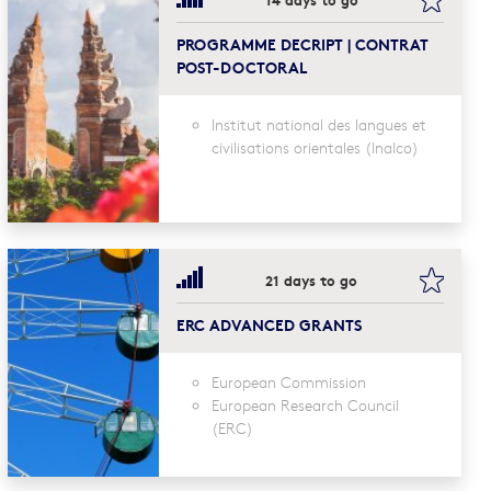
PROGRAMME DECRIPT | CONTRAT
POST-DOCTORAL
Institut national des langues et
civilisations orientales (Inalco)
mark this
bookma
21 days to go
ERC ADVANCED GRANTS
European Commission
European Research Council
(ERC)