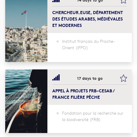
CHERCHEUR.EUSE, DÉPARTEMENT
DES ÉTUDES ARABES, MÉDIÉVALES
ET MODERNES
Institut français du Proche-
Orient (IFPO)
kmark this
book
17 days to go
APPEL À PROJETS FRB-CESAB /
FRANCE FILIÈRE PÊCHE
Fondation pour la recherche sur
la biodiversité (FRB)