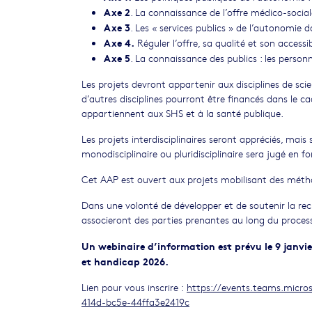
Axe 2
. La connaissance de l’offre médico-soci
Axe 3
. Les « services publics » de l’autonomie dan
Axe 4.
Réguler l’offre, sa qualité et son accessib
Axe 5
. La connaissance des publics : les personn
Les projets devront appartenir aux disciplines de sci
d’autres disciplines pourront être financés dans le cad
appartiennent aux SHS et à la santé publique.
Les projets interdisciplinaires seront appréciés, mais 
monodisciplinaire ou pluridisciplinaire sera jugé en
Cet AAP est ouvert aux projets mobilisant des métho
Dans une volonté de développer et de soutenir la rech
associeront des parties prenantes au long du processus
Un webinaire d’information
est prévu le 9 janvi
et handicap 2026.
Lien pour vous inscrire :
https://events.teams.micr
414d-bc5e-44ffa3e2419c