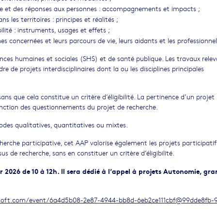
ale et des réponses aux personnes : accompagnements et impacts ;
s les territoires : principes et réalités ;
ilité : instruments, usages et effets ;
es concernées et leurs parcours de vie, leurs aidants et les professionnel
ences humaines et sociales (SHS) et de santé publique. Les travaux rele
re de projets interdisciplinaires dont la ou les disciplines principales
sans que cela constitue un critère d’éligibilité. La pertinence d’un projet
 fonction des questionnements du projet de recherche.
des qualitatives, quantitatives ou mixtes.
erche participative, cet AAP valorise également les projets participatif
 de recherche, sans en constituer un critère d’éligibilité.
er 2026 de 10 à 12h. Il sera dédié à l’appel à projets Autonomie, gr
osoft.com/event/6a4d5b08-2e87-4944-bb8d-6eb2ce111cbf@99dde8fb-9