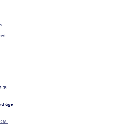
s.
vant
s qui
and âge
2f6-