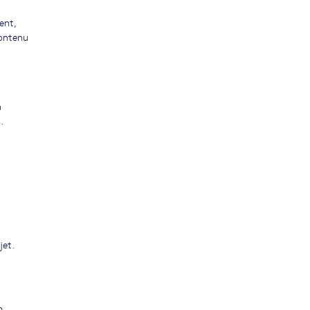
ent,
contenu
n
.
jet.