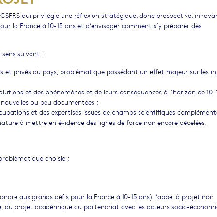
SFRS qui privilégie une réflexion stratégique, donc prospective, innova
is pour la France à 10-15 ans et d’envisager comment s’y préparer dès
 sens suivant :
cs et privés du pays, problématique possédant un effet majeur sur les in
olutions et des phénomènes et de leurs conséquences à l’horizon de 10-1
s nouvelles ou peu documentées ;
occupations et des expertises issues de champs scientifiques complément
ature à mettre en évidence des lignes de force non encore décelées.
problématique choisie ;
pondre aux grands défis pour la France à 10-15 ans) l’appel à projet non
e, du projet académique au partenariat avec les acteurs socio-économi