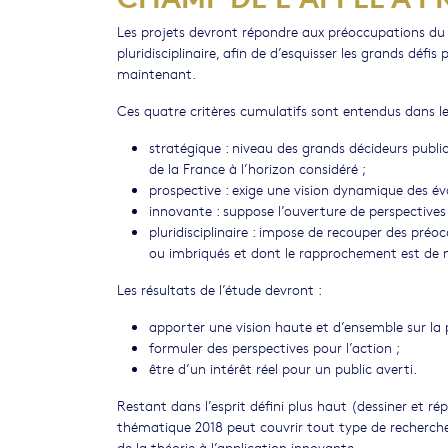
Les projets devront répondre aux préoccupations du C
pluridisciplinaire, afin de d’esquisser les grands déf
maintenant.
Ces quatre critères cumulatifs sont entendus dans le
stratégique : niveau des grands décideurs publi
de la France à l’horizon considéré ;
prospective : exige une vision dynamique des év
innovante : suppose l’ouverture de perspective
pluridisciplinaire : impose de recouper des pré
ou imbriqués et dont le rapprochement est de n
Les résultats de l’étude devront :
apporter une vision haute et d’ensemble sur la 
formuler des perspectives pour l’action ;
être d’un intérêt réel pour un public averti.
Restant dans l’esprit défini plus haut (dessiner et ré
thématique 2018 peut couvrir tout type de recherch
de la théorie à l’application innovante.