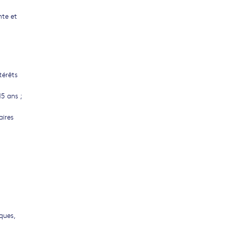
nte et
térêts
5 ans ;
aires
ques,