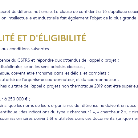
ecret de défense nationale. La clause de confidentialité s’applique cep
n intellectuelle et industrielle fait également l’objet de la plus grande
TÉ ET D'ÉLIGIBILITÉ
re aux conditions suivantes :
tence du CSFRS et répondre aux attendus de l’appel à projet ;
isciplinaire, selon les sens précisés cidessus ;
nique, doivent être transmis dans les délais, et complets ;
 autorisé de l’organisme coordonnateur, et du coordonnateur ;
ches au titre de l’appel à projets non thématique 2019 doit être supérieu
ur à 250 000 € ;
t ainsi que les noms de leurs organismes de référence ne doivent en aucu
cientifique ; des indications du type « chercheur 1 », « chercheur 2 », « di
s soumissionnaires doivent être utilisées dans ces documents (uniquemen