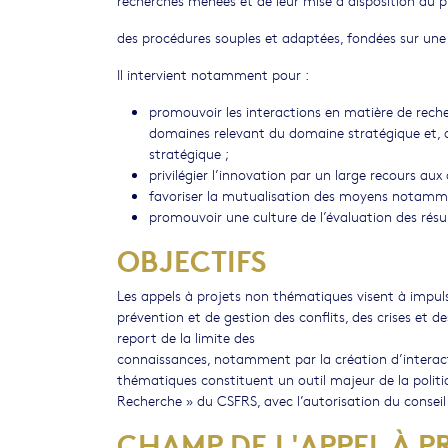
recherches menées et de leur mise à disposition du pu
des procédures souples et adaptées, fondées sur une 
Il intervient notamment pour :
promouvoir les interactions en matière de reche
domaines relevant du domaine stratégique et, d’
stratégique ;
privilégier l’innovation par un large recours au
favoriser la mutualisation des moyens notammen
promouvoir une culture de l’évaluation des résu
OBJECTIFS
Les appels à projets non thématiques visent à impuls
prévention et de gestion des conflits, des crises et 
report de la limite des
connaissances, notamment par la création d’interactio
thématiques constituent un outil majeur de la politi
Recherche » du CSFRS, avec l’autorisation du conseil
CHAMP DE L'APPEL À P