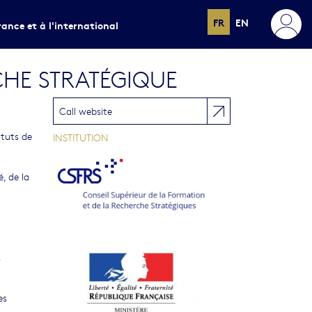
FR
EN
rance et à l'international
CHE STRATÉGIQUE
Call website
ituts de
INSTITUTION
, de la
s
es