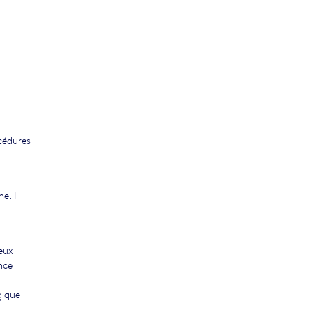
océdures
e. Il
eux
nce
gique