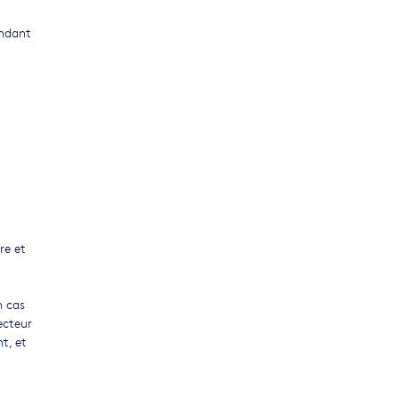
endant
re et
n cas
recteur
t, et