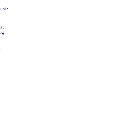
ublic
s ;
bre
e