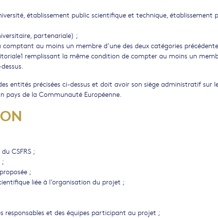
versité, établissement public scientifique et technique, établissement p
versitaire, partenariale) ;
 ou comptant au moins un membre d’une des deux catégories précédente
itoriale1 remplissant la même condition de compter au moins un mem
-dessus.
es entités précisées ci-dessus et doit avoir son siège administratif sur l
ns un pays de la Communauté Européenne.
ION
e du CSFRS ;
 ;
 proposée ;
ntifique liée à l’organisation du projet ;
es responsables et des équipes participant au projet ;