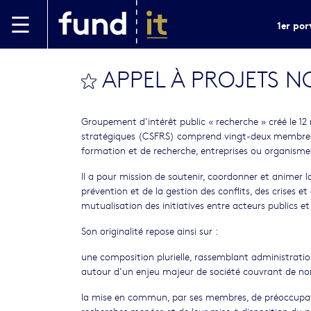
Aller au contenu principal
1er por
APPEL À PROJETS 
bookmark this
Groupement d’intérêt public « recherche » créé le 12
stratégiques (CSFRS) comprend vingt-deux membres, ré
formation et de recherche, entreprises ou organismes
Il a pour mission de soutenir, coordonner et animer l
prévention et de la gestion des conflits, des crises 
mutualisation des initiatives entre acteurs publics et 
Son originalité repose ainsi sur :
une composition plurielle, rassemblant administration
autour d’un enjeu majeur de société couvrant de n
la mise en commun, par ses membres, de préoccupatio