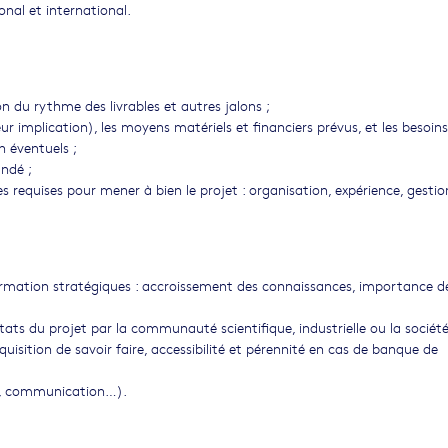
nal et international.
on du rythme des livrables et autres jalons ;
r implication), les moyens matériels et financiers prévus, et les besoin
n éventuels ;
andé ;
 requises pour mener à bien le projet : organisation, expérience, gestio
formation stratégiques : accroissement des connaissances, importance d
ltats du projet par la communauté scientifique, industrielle ou la société
uisition de savoir faire, accessibilité et pérennité en cas de banque de
on, communication…).