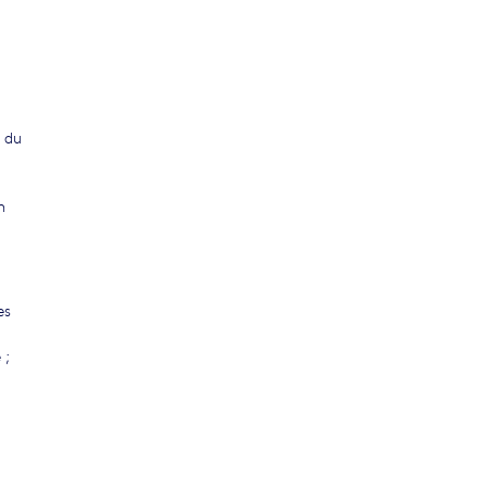
s du
n
es
 ;