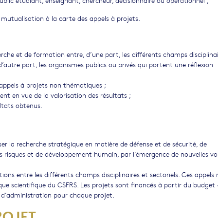
blic étudiant, enseignant, chercheur, décisionnaire ou opérationnel ;
mutualisation à la carte des appels à projets.
rche et de formation entre, d’une part, les différents champs disciplina
autre part, les organismes publics ou privés qui portent une réflexion
x appels à projets non thématiques ;
t en vue de la valorisation des résultats ;
ltats obtenus.
er la recherche stratégique en matière de défense et de sécurité, de
des risques et de développement humain, par l’émergence de nouvelles voi
ns entre les différents champs disciplinaires et sectoriels. Ces appels
que scientifique du CSFRS. Les projets sont financés à partir du budget 
 d’administration pour chaque projet.
ROJET