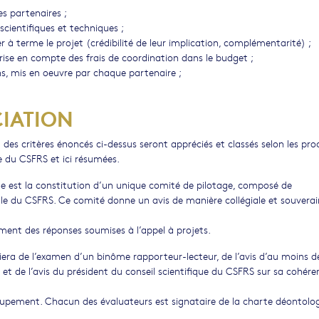
es partenaires ;
scientifiques et techniques ;
 à terme le projet (crédibilité de leur implication, complémentarité) ;
Prise en compte des frais de coordination dans le budget ;
 mis en oeuvre par chaque partenaire ;
IATION
d des critères énoncés ci-dessus seront appréciés et classés selon les pr
ite du CSFRS et ici résumées.
ue est la constitution d’un unique comité de pilotage, composé de
e du CSFRS. Ce comité donne un avis de manière collégiale et souverain
ssement des réponses soumises à l’appel à projets.
era de l’examen d’un binôme rapporteur-lecteur, de l’avis d’au moins d
e et de l’avis du président du conseil scientifique du CSFRS sur sa cohére
roupement. Chacun des évaluateurs est signataire de la charte déontolo