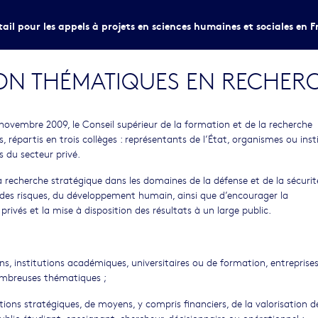
tail pour les appels à projets en sciences humaines et sociales en F
NON THÉMATIQUES EN RECHER
 novembre 2009, le Conseil supérieur de la formation et de la recherche
partis en trois collèges : représentants de l’État, organismes ou inst
 du secteur privé.
a recherche stratégique dans les domaines de la défense et de la sécurité
et des risques, du développement humain, ainsi que d’encourager la
privés et la mise à disposition des résultats à un large public.
s, institutions académiques, universitaires ou de formation, entreprise
ombreuses thématiques ;
ns stratégiques, de moyens, y compris financiers, de la valorisation d