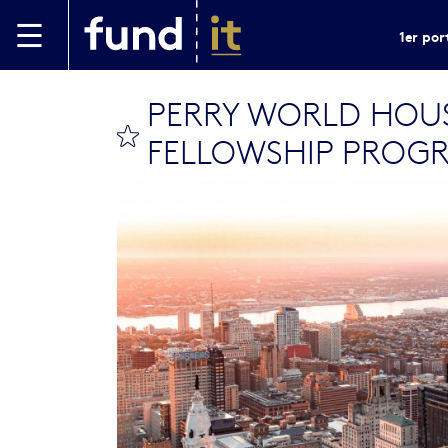
Aller au contenu principal
1er por
PERRY WORLD HOU
bookmark this
FELLOWSHIP PROG