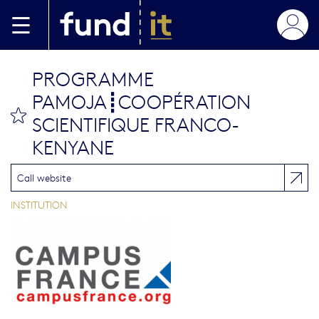
Aller au contenu principal
PROGRAMME
PAMOJA┋COOPÉRATION
bookmark this
SCIENTIFIQUE FRANCO-
KENYANE
Call website
INSTITUTION