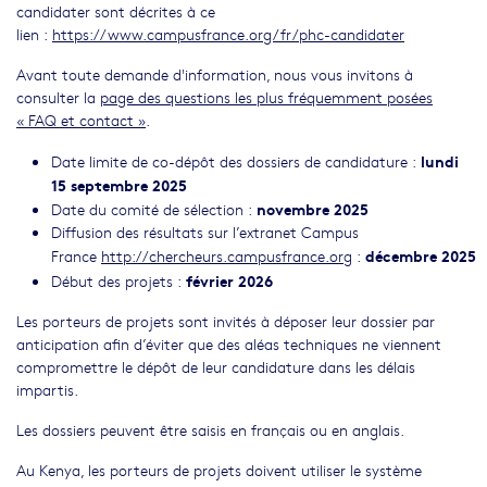
candidater sont décrites à ce
lien :
https://www.campusfrance.org/fr/phc-candidater
Avant toute demande d'information, nous vous invitons à
consulter la
page des questions les plus fréquemment posées
« FAQ et contact »
.
lundi
Date limite de co-dépôt des dossiers de candidature :
15 septembre 2025
novembre 2025
Date du comité de sélection :
Diffusion des résultats sur l’extranet Campus
décembre
2025
France
http://chercheurs.campusfrance.org
:
février 2026
Début des projets :
Les porteurs de projets sont invités à déposer leur dossier par
anticipation afin d’éviter que des aléas techniques ne viennent
compromettre le dépôt de leur candidature dans les délais
impartis.
Les dossiers peuvent être saisis en français ou en anglais.
Au Kenya, les porteurs de projets doivent utiliser le système