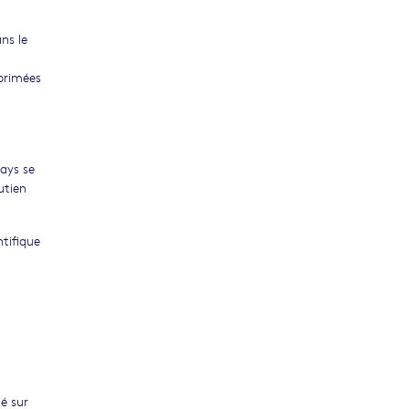
ns le
xprimées
pays se
utien
ntifique
é sur