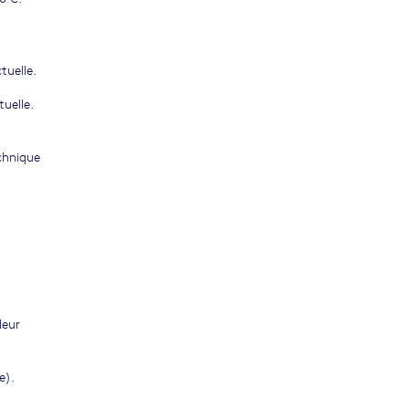
tuelle.
uelle.
echnique
leur
e).