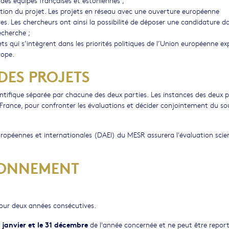
ation du projet. Les projets en réseau avec une ouverture européenne
. Les chercheurs ont ainsi la possibilité de déposer une candidature da
cherche ;
ts qui s’intègrent dans les priorités politiques de l’Union européenne e
rope.
DES PROJETS
cientifique séparée par chacune des deux parties. Les instances des deux 
 France, pour confronter les évaluations et décider conjointement du so
européennes et internationales (DAEI) du MESR assurera l'évaluation scie
IONNEMENT
our deux années consécutives.
janvier et le 31 décembre
de l'année concernée et ne peut être report