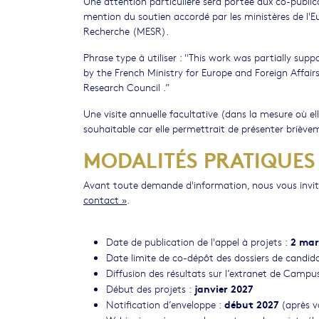
Une attention particulière sera portée aux co-publica
mention du soutien accordé par les ministères de l'E
Recherche (MESR).
Phrase type à utiliser : "This work was partially
by the French Ministry for Europe and Foreign Affair
Research Council .”
Une visite annuelle facultative (dans la mesure où e
souhaitable car elle permettrait de présenter brièveme
MODALITÉS PRATIQUES
Avant toute demande d'information, nous vous invit
contact »
.
2 mar
Date de publication de l'appel à projets :
Date limite de co-dépôt des dossiers de candid
Diffusion des résultats sur l’extranet de Camp
janvier 2027
Début des projets :
début 2027
Notification d’enveloppe :
(après v