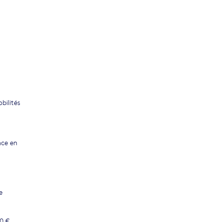
bilités
nce en
e
00 €.