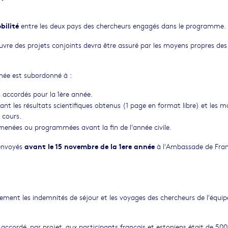
bilité
entre les deux pays des chercheurs engagés dans le programme.
vre des projets conjoints devra être assuré par les moyens propres des
née est subordonné à :
ccordés pour la 1ère année.
t les résultats scientifiques obtenus (1 page en format libre) et les mo
 cours.
menées ou programmées avant la fin de l'année civile.
avant le 15 novembre
de la 1ere année
 envoyés
à l'Ambassade de Fra
ement les indemnités de séjour et les voyages des chercheurs de l'équip
l accordé, par projet, aux participants français et estoniens était de 50