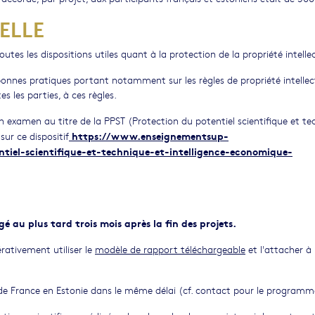
ELLE
utes les dispositions utiles quant à la protection de la propriété intellec
 bonnes pratiques portant notamment sur les règles de propriété intellect
es les parties, à ces règles.
n examen au titre de la PPST (Protection du potentiel scientifique et t
https://www.enseignementsup-
ur ce dispositif
tiel-scientifique-et-technique-et-intelligence-economique-
gé au plus tard trois mois après la fin des projets.
rativement utiliser le
modèle de rapport téléchargeable
et l'attacher à 
e France en Estonie dans le même délai (cf. contact pour le programm