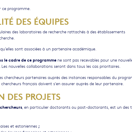
s par ce programme.
ITÉ DES ÉQUIPES
ulaires des laboratoires de recherche rattachés à des établissements
cherche.
s qu’elles sont associées à un partenaire académique.
ans le cadre de ce programme
ne sont pas recevables pour une nouvell
s nouvelles collaborations seront dans tous les cas prioritaires.
es chercheurs partenaires auprès des instances responsables du prog
s chercheurs français doivent s'en assurer auprès de leur partenaire.
N DES PROJETS
 chercheurs
, en particulier doctorants ou post-doctorants, est un des 
;
aises et estoniennes
des équipes françaises et estoniennes ;