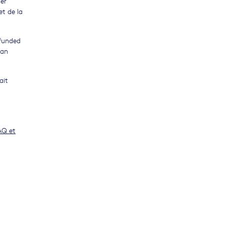
ter
et de la
 funded
ian
ait
AQ et