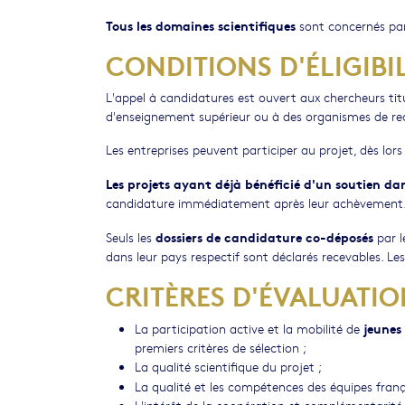
Tous les domaines scientifiques
sont concerné
CONDITIONS D'ÉLIGIBIL
L'appel à candidatures est ouvert aux chercheurs tit
d'enseignement supérieur ou à des organismes de re
Les entreprises peuvent participer au projet, dès lor
Les projets ayant déjà bénéficié d'un soutien d
candidature immédiatement après leur achèvement. Le
dossiers de candidature co-déposés
Seuls les
par l
dans leur pays respectif sont déclarés recevables. Le
CRITÈRES D'ÉVALUATIO
jeunes
La participation active et la mobilité de
premiers critères de sélection ;
La qualité scientifique du projet ;
La qualité et les compétences des équipes franç
L'intérêt de la coopération et complémentarité 