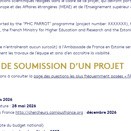
tions scientifiques rédigées dans le cadre de ce projet, qui devront por
urope et des Affaires étrangères (MEAE) et de l'Enseignement supérieur 
 supported by the “PHC PARROT” programme (project number: XXXXXXX),
s, the French Ministry for Higher Education and Research and the Eston
lle n’entraînerait aucun surcoût) à l’Ambassade de France en Estonie ser
nt les travaux de l’équipe et ainsi d’en accroître la visibilité.
 DE SOUMISSION D’UN PROJET
ons à consulter la
page des questions les plus fréquemment posées « F
s 2026
28 mai 2026
ature :
décembre 2026
us France
http://chercheurs.campusfrance.org
:
ote du budget national)