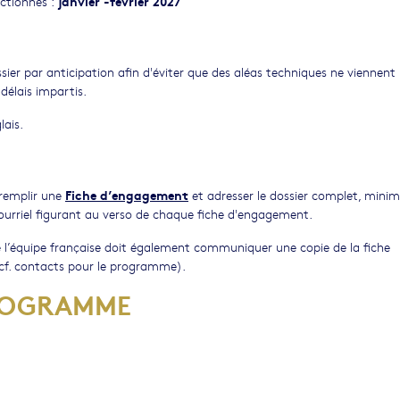
janvier -février 2027
ectionnés :
ssier par anticipation afin d'éviter que des aléas techniques ne viennent
délais impartis.
lais.
Fiche d’engagement
 remplir une
et adresser le dossier complet, min
ourriel figurant au verso de chaque fiche d'engagement.
e l’équipe française doit également communiquer une copie de la fiche
cf. contacts pour le programme).
ROGRAMME
rsitaire