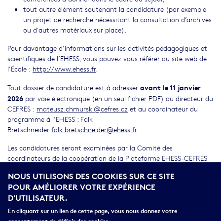
tout autre élément soutenant la candidature (par exemple
un projet de recherche nécessitant la consultation d’archives
ou d’autres matériaux sur place).
Pour davantage d’informations sur les activités pédagogiques et
scientifiques de l’EHESS, vous pouvez vous référer au site web de
l’École :
http://www.ehess.fr
.
avant le 11 janvier
Tout dossier de candidature est à adresser
2026
par voie électronique (en un seul fichier PDF) au directeur du
CEFRES :
mateusz.chmurski@cefres.cz
et au coordinateur du
programme à l’EHESS : Falk
Bretschneider
falk.bretschneider@ehess.fr
Les candidatures seront examinées par la Comité des
coordinateurs de la coopération de la Plateforme EHESS-CEFRES
représentant tous les partenaires impliqués : EHESS, CEFRES,
NOUS UTILISONS DES COOKIES SUR CE SITE
Académie tchèque des sciences et Université Charles.
POUR AMÉLIORER VOTRE EXPÉRIENCE
D'UTILISATEUR.
Pour tout renseignement supplémentaire sur la coopération entre
l’EHESS et le CEFRES, et pour trouver un séminaire d’accueil à
En cliquant sur un lien de cette page, vous nous donnez votre
l’EHESS, vous pouvez vous adresser au responsable scientifique de
consentement de définir des cookies.