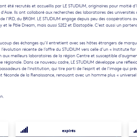
nt été recrutés et accueillis par LE STUDIUM, originaires pour moitié d
Asie. Ils ont collaboré aux recherches des laboratoires des universités 
, de l’IRD, du BRGM. LE STUDIUM engage depuis peu des coopérations av
ey et le Pôle Dream, mais aussi S2E2 et Elastopôle. C'est aussi un parten
coup des échanges qu’il entretient avec ses hôtes étrangers de marque
 l’évolution récente de l’offre du STUDIUM vers celle d’un « Institute for
x meilleurs laboratoires de la région Centre et susceptible d’augmen
que régionale. Dans ce nouveau cadre, LE STUDIUM développe une réflexi
ssadeurs de l'institution, qui tire parti de l’esprit et de l’image qui pré
ment féconde de la Renaissance, renouant avec un homme plus « universel
on.
expirés