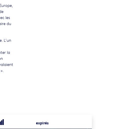
’Europe,
de
ec les
aire du
. L’un
ter la
on
valaient
 ».
expirés