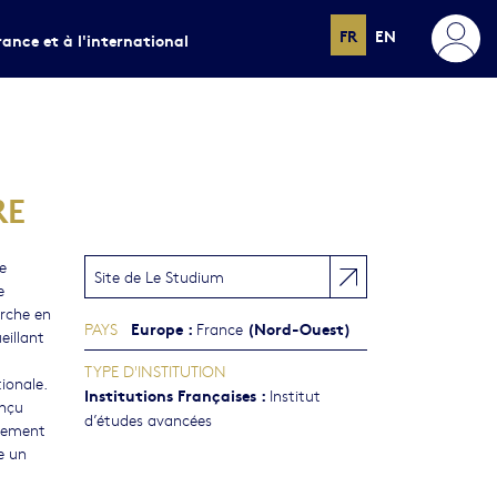
FR
EN
rance et à l'international
RE
e
Site de Le Studium
e
erche en
Europe
:
(Nord-Ouest)
PAYS
France
eillant
TYPE D'INSTITUTION
ionale.
Institutions Françaises
:
Institut
nçu
d’études avancées
nement
e un