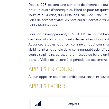
Depuis 1998, ce sont une centaine de chercheurs qui o
pour un quart d'Amérique du Nord et pour un quart d'
Tours et d’Orléans, du CNRS, de l’INRA, de l’INSERM
Pôles de compétitivités, en particulier Cosmetic Vall
LabEx MabImprove.
Pour son développement, LE STUDIUM se nourrit beau
des résultats les plus concrets de ces interactions est
Advanced Studies », conçu comme un outil commun au
visibilité internationale de la communauté scientifi
transdisciplinaire, au cœur d’un réseau de futurs amba
dans la Vallée de la Loire à la période particulière
APPELS EN COURS
Aucun appel en cours disponible pour cette instituti
APPELS EXPIRÉS
expirés