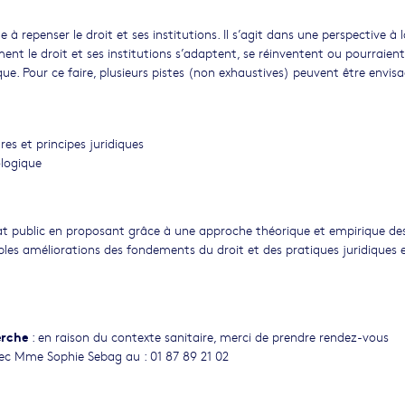
 à repenser le droit et ses institutions. Il s’agit dans une perspective à l
nt le droit et ses institutions s’adaptent, se réinventent ou pourraient
que. Pour ce faire, plusieurs pistes (non exhaustives) peuvent être envis
es et principes juridiques
ologique
débat public en proposant grâce à une approche théorique et empirique de
ibles améliorations des fondements du droit et des pratiques juridiques 
herche
: en raison du contexte sanitaire, merci de prendre rendez-vous
ec Mme Sophie Sebag au : 01 87 89 21 02