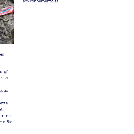
environnementales
les
forgé
s, la
ntaux
ette
et
 comme
e à Rio