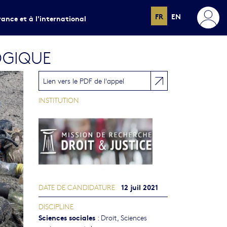
FR
EN
rance et à l'international
OGIQUE
Lien vers le PDF de l'appel
INSTITUTION
12 juil 2021
DATE DE CANDIDATURE
DISCIPLINE
Sciences sociales
:
Droit
,
Sciences