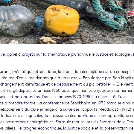
el appel à projets sur la thématique pluriannuelle Justice et écologie : 
ant, médiatique et politique, la transition écologique est un concept 
n régime d’équilibre dynamique à un autre ». Popularisée par Rob Hopkin
e changement climatique et de dépassement du pic pétrolier ». Elle vient
t émergé depuis les années 1960 pour qualifier les enjeux environneme
umains et non-humains. Dans les années 1970-1980, la nécessité d’un
 prendre forme. La conférence de Stockholm en 1972 marque ainsi c
développement durable émerge à la suite des rapports Meadows3 (1972) 
 industriels et agricoles, la croissance économique et démographique
lles notamment énergétiques. Formule reprise lors du Sommet de la Terr
s piliers : le progrès économique, la justice sociale et la préservation de