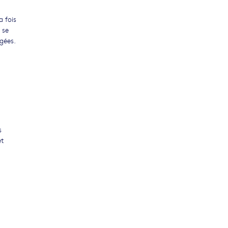
a fois
 se
agées.
s
et