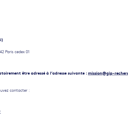
i)
42 Paris cedex 01
gatoirement être adressé à l’adresse suivante :
mission@gip-recher
ouvez contacter :
r