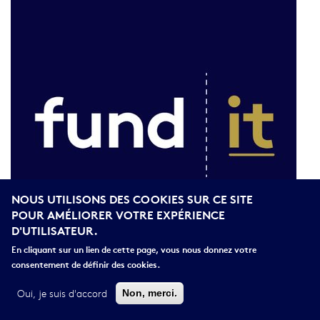
NOUS UTILISONS DES COOKIES SUR CE SITE
POUR AMÉLIORER VOTRE EXPÉRIENCE
D'UTILISATEUR.
En cliquant sur un lien de cette page, vous nous donnez votre
consentement de définir des cookies.
fund┋it
Retrouvez tous les appels à projets en SHS sur
Oui, je suis d'accord
Non, merci.