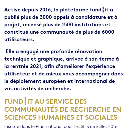
Chapo
Active depuis 2016, la plateforme
fund
┋
it
a
publié plus de 3000 appels à candidature et à
projet, recensé plus de 1500 institutions et
constitué une communauté de plus de 6000
utilisateurs.
Elle a engagé une profonde rénovation
technique et graphique, arrivée à son terme à
la rentrée 2021, afin d'améliorer l'expérience
utilisateur et de mieux vous accompagner dans
le déploiement européen et international de
vos activités de recherche.
FUND┋IT AU SERVICE DES
Body
COMMUNAUTÉS DE RECHERCHE EN
SCIENCES HUMAINES ET SOCIALES
Inscrite dans le Plan national pour les SHS de juillet 2016