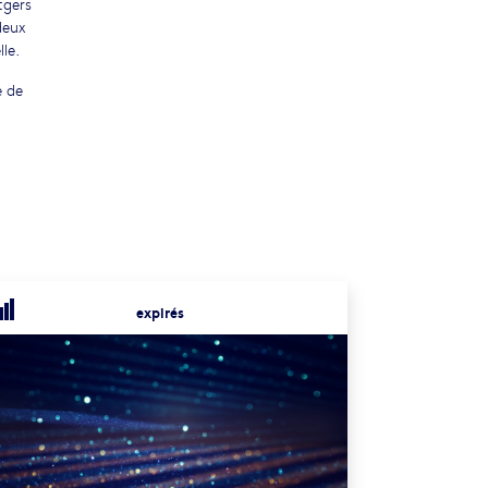
tgers
deux
le.
e de
expirés