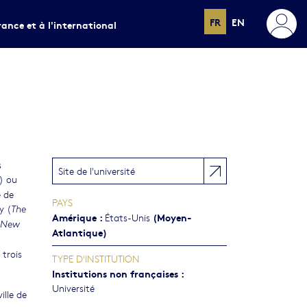
FR
EN
rance et à l'international
s
Site de l'université
) ou
é de
PAYS
y (
The
Amérique
:
(Moyen-
États-Unis
f New
Atlantique)
 trois
TYPE D'INSTITUTION
Institutions non françaises
:
Université
ille de